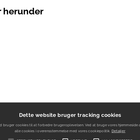
er herunder
Dette website bruger tracking cookies
d bruger cookies til at forbedre brugeroplevelsen. Ved at bruge vores hjemmeside 
alle cookies i overensstemmelse med vores cookiepolitik.
Detaljer