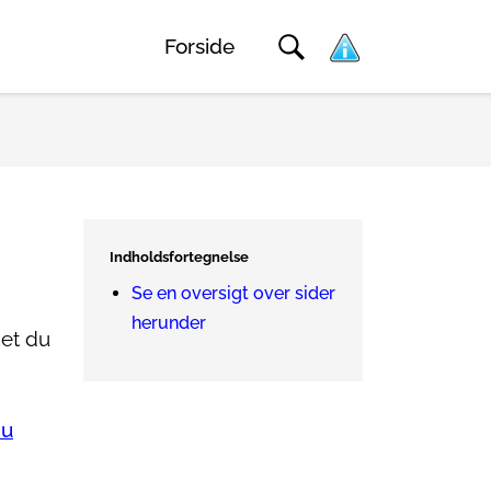
Forside
Indholdsfortegnelse
Se en oversigt over sider
herunder
det du
du