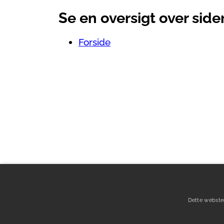
Se en oversigt over sid
Forside
Dette webste